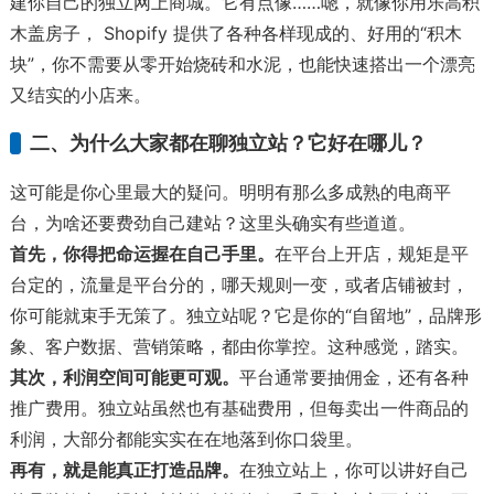
建你自己的独立网上商城。它有点像……嗯，就像你用乐高积
木盖房子， Shopify 提供了各种各样现成的、好用的“积木
块”，你不需要从零开始烧砖和水泥，也能快速搭出一个漂亮
又结实的小店来。
二、为什么大家都在聊独立站？它好在哪儿？
这可能是你心里最大的疑问。明明有那么多成熟的电商平
台，为啥还要费劲自己建站？这里头确实有些道道。
首先，你得把命运握在自己手里。
在平台上开店，规矩是平
台定的，流量是平台分的，哪天规则一变，或者店铺被封，
你可能就束手无策了。独立站呢？它是你的“自留地”，品牌形
象、客户数据、营销策略，都由你掌控。这种感觉，踏实。
其次，利润空间可能更可观。
平台通常要抽佣金，还有各种
推广费用。独立站虽然也有基础费用，但每卖出一件商品的
利润，大部分都能实实在在地落到你口袋里。
再有，就是能真正打造品牌。
在独立站上，你可以讲好自己