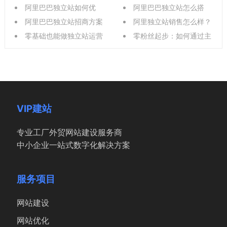
线
销全攻略：从流量借势到订
阿里巴巴独立站如何优
择指南
外贸新手建站指南
阿里巴巴独立站怎么搭
单转化的实战指南
化：系统化策略与实操细节
阿里巴巴独立站招商方案
建，独立建站的核心步骤是
阿里独立站销售怎么样？
解析
解读，新手也能轻松入门
零基础也能做独立站运营
什么，与传统平台店铺有何
利弊全析，跨境卖家如何抉
零粉丝起步：如何通过主
吗？从新手到入门需要知道
区别
择？
页独立站链接实现商业突破
什么？
VIP建站
专业工厂外贸网站建设服务商
中小企业一站式数字化解决方案
服务项目
网站建设
网站优化