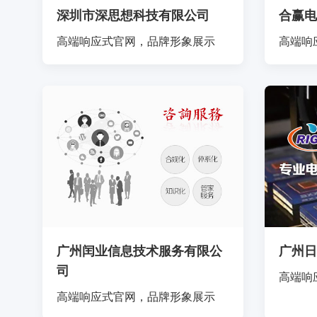
深圳市深思想科技有限公司
合赢电
高端响应式官网，品牌形象展示
高端响
广州闰业信息技术服务有限公
广州日
司
高端响
高端响应式官网，品牌形象展示