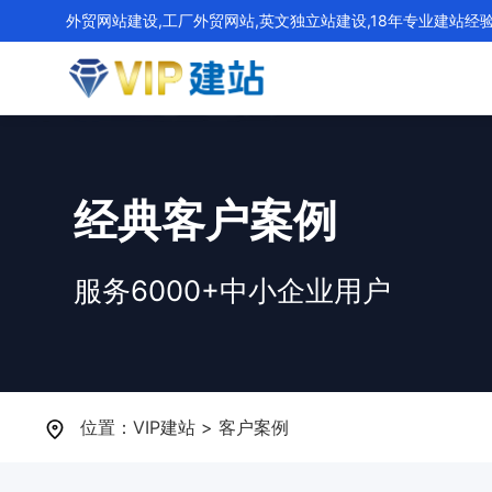
外贸网站建设,工厂外贸网站,英文独立站建设,18年专业建站经验-
经典客户案例
服务6000+中小企业用户
位置：
VIP建站
>
客户案例