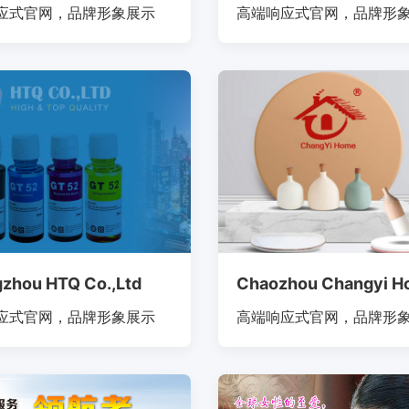
应式官网，品牌形象展示
高端响应式官网，品牌形
zhou HTQ Co.,Ltd
Chaozhou Changyi 
应式官网，品牌形象展示
高端响应式官网，品牌形