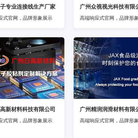
子专业连接线生产厂家
广州众视视光科技有限
应式官网，品牌形象展示
高端响应式官网，品牌形
高新材料科技有限公司
广州精润润滑材料有限
应式官网，品牌形象展示
高端响应式官网，品牌形