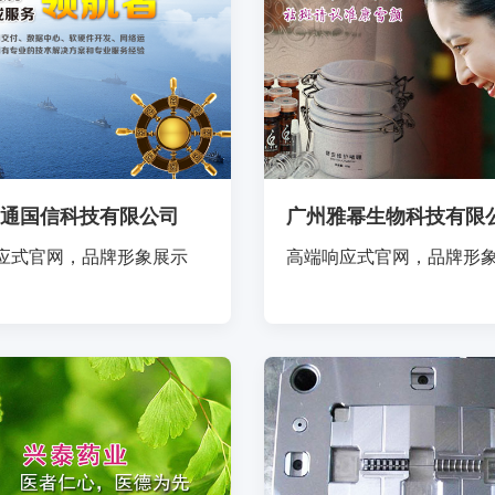
通国信科技有限公司
广州雅幂生物科技有限
应式官网，品牌形象展示
高端响应式官网，品牌形