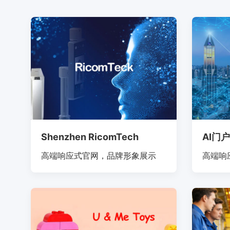
Shenzhen RicomTech
AI门
高端响应式官网，品牌形象展示
高端响