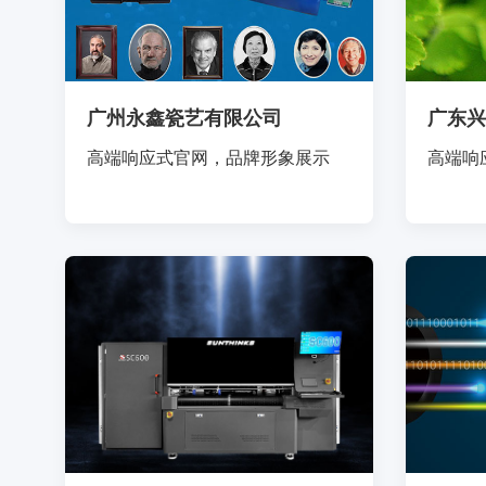
广州永鑫瓷艺有限公司
广东兴
高端响应式官网，品牌形象展示
高端响