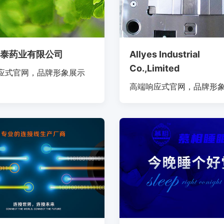
泰药业有限公司
Allyes Industrial
Co.,Limited
应式官网，品牌形象展示
高端响应式官网，品牌形