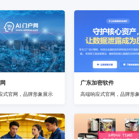
户网
广东加密软件
应式官网，品牌形象展示
高端响应式官网，品牌形