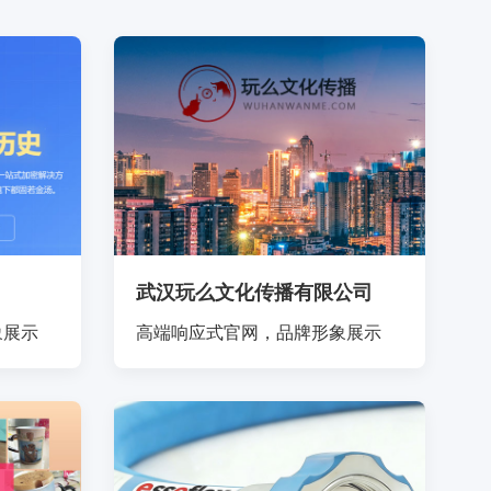
武汉玩么文化传播有限公司
象展示
高端响应式官网，品牌形象展示