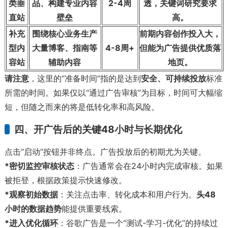
类垂
品、构建专业内容
2-4周
透，关键词研究要求
直站
壁垒
高。
补充
围绕核心业务生产
前期内容创作投入大，
型内
大量博客、指南等
4-8周+
但能为广告提供优质落
容站
辅助内容
地页。
请注意
，这里的“准备时间”指的是达到
安全、可持续投放
标准
所需的时间。如果仅以“通过广告审核”为目标，时间可大幅缩
短，但随之而来的将是低转化率和高风险。
四、开广告后的关键48小时与长期优化
点击“启动”按钮并非终点。广告投放后的初期尤为关键。
*密切监控审核状态
：广告通常会在24小时内完成审核。如果
被拒登，根据政策提示快速修改。
*观察初始数据
：关注点击率、转化成本和用户行为。
头48
小时的数据趋势
能提供重要线索。
*进入优化循环
：谷歌广告是一个“测试-学习-优化”的持续过