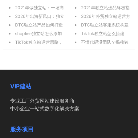
2021年做独立站：一场痛
2021年独立站选品终极指
并快乐的跨境掘金冒险
2026年出海新风口：独立
南，避开这些误区，让你销
2026年外贸独立站运营方
站电商如何从0到1搭建与增
DTC独立站产品如何打造
量翻倍，2021年独立
案：系统性构建品牌出海增
DTC独立站客服系统构建
长？
爆款？从选品到运营的完整
shopline独立站怎么添加
长引擎
全攻略，从渠道搭建到效率
TikTok独立站怎么搭建
实战指南
视频？新手零基础详细图文
TikTok独立站运营思路，
提升，深度解析客服中台的
的：实战指南助力外贸企业
不懂代码没团队？揭秘独
教程
TikTok引流与独立站变现，
精准出海
立站代运营如何帮你省30万
如何实现高效转
年，线上全流程避坑
VIP建站
专业工厂外贸网站建设服务商
中小企业一站式数字化解决方案
服务项目