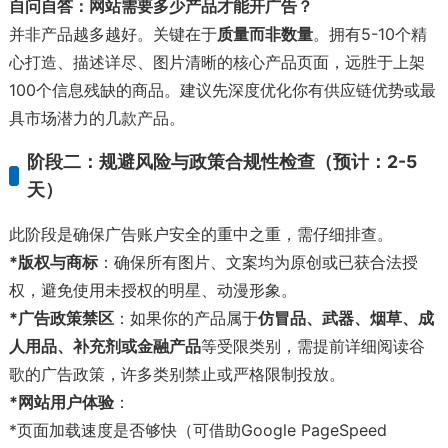
自问自答：网站需要多少产品才能开广告？
并非产品越多越好。关键在于
质量而非数量
。拥有5-10个精
心打造、描述详尽、图片清晰的核心产品页面，远胜于上架
100个信息残缺的商品。建议先深度优化你有供应链优势或最
具市场潜力的几款产品。
阶段二：规避风险与政策合规性检查（预计：2-5
天）
此阶段是确保广告账户安全的重中之重，需仔细排查。
*版权与商标
：确保所有图片、文案均为原创或已获合法授
权，避免使用未授权的明星、动漫形象。
*广告政策禁区
：如果你的产品属于
仿冒品、武器、烟草、成
人用品、补充剂或金融产品
等受限类别，需提前详细阅读谷
歌的广告政策，许多类别禁止或严格限制投放。
*网站用户体验
：
*页面加载速度是否够快（可借助Google PageSpeed